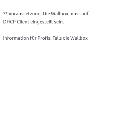
** Voraussetzung: Die Wallbox muss auf
DHCP-Client eingestellt sein.
Information für Profis: Falls die Wallbox
eine feste IP Adresse hat (zB
192.168.0.8)
,
kannst Du im Punkt (4) auch eine manuelle
IP Adresse im selben Subnetz vergeben (zB
192.168.0.10)
. Vermeide unbedingt IP-
Adresskonflikte!
< Zurück
Weiter >
©2025 chargebyte GmbH |
Imprint