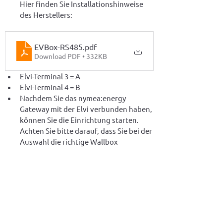
Hier finden Sie Installationshinweise 
des Herstellers:
EVBox-RS485
.pdf
Download PDF • 332KB
Elvi-Terminal 3 = A
Elvi-Terminal 4 = B
Nachdem Sie das nymea:energy 
Gateway mit der Elvi verbunden haben, 
können Sie die Einrichtung starten. 
Achten Sie bitte darauf, dass Sie bei der 
Auswahl die richtige Wallbox 
auswählen. Es gibt jeweils Modelle 
mit
 und 
ohne
 integriertem Zähler.
"Online - Modus" 
de
aktivieren (im 
Installer Menü).
Empfohlene, aber nicht verpflichtende 
Einstellung: 
AutoStart
 (oftmals auch 
Plug-and-Charge genannt) aktivieren. 