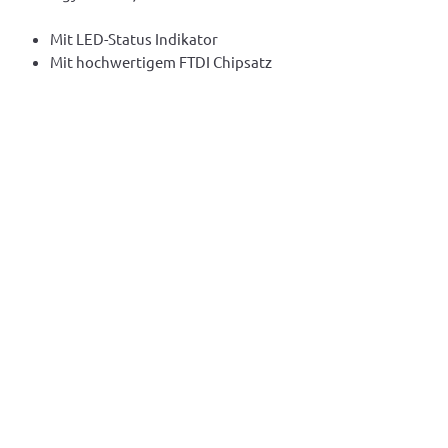
Mit LED-Status Indikator
Mit hochwertigem FTDI Chipsatz
Achten Sie auf korrekte Polung (A und
B) am Endgerät:
A: Rote Aderendhülse bzw. orange
Litze
B: Blaue Anderendhülse bzw. gelbe
Litze
©2025 chargebyte GmbH |
Imprint